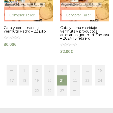
momento
momento
Comprar Taller
Comprar Taller
Cata y cena maridaje
Cata y cena maridaje
vermuts Padró – 22 julio
vermuts y productos
artesanos gourmet Zamora
– 2024 16 febrero
30.00
€
32.00
€
1
2
3
4
5
…
16
17
18
19
20
21
22
23
24
25
26
27