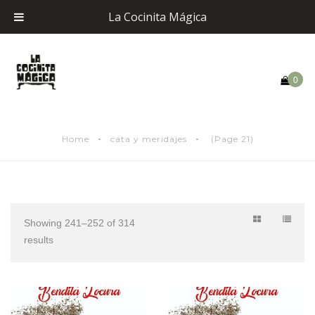
La Cocinita Mágica
0
Home
cata y meridajes
(Page 21)
Showing 241–252 of 314
results