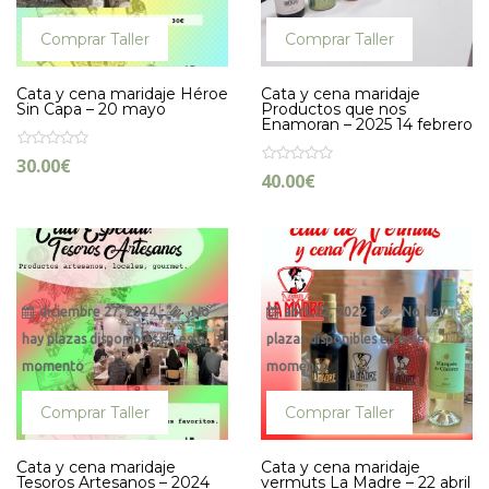
Comprar Taller
Comprar Taller
Cata y cena maridaje Héroe
Cata y cena maridaje
Sin Capa – 20 mayo
Productos que nos
Enamoran – 2025 14 febrero
30.00
€
40.00
€
diciembre 27, 2024
No
abril 22, 2022
No hay
hay plazas disponibles en este
plazas disponibles en este
momento
momento
Comprar Taller
Comprar Taller
Cata y cena maridaje
Cata y cena maridaje
Tesoros Artesanos – 2024
vermuts La Madre – 22 abril