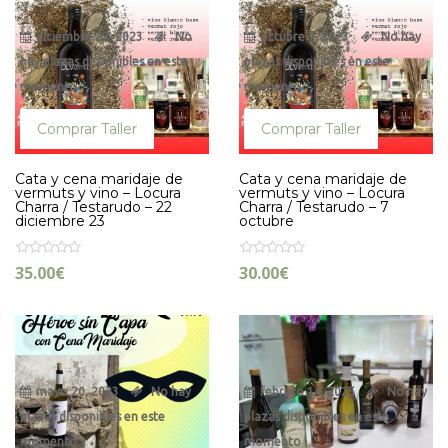
diciembre 22, 2023
No
octubre 7, 2023
No hay
hay plazas disponibles en este
plazas disponibles en este
momento
momento
Comprar Taller
Comprar Taller
Cata y cena maridaje de
Cata y cena maridaje de
vermuts y vino – Locura
vermuts y vino – Locura
Charra / Testarudo – 22
Charra / Testarudo – 7
diciembre 23
octubre
35.00
€
30.00
€
mayo 20, 2023
No hay
febrero 14, 2025
No hay
plazas disponibles en este
plazas disponibles en este
momento
momento