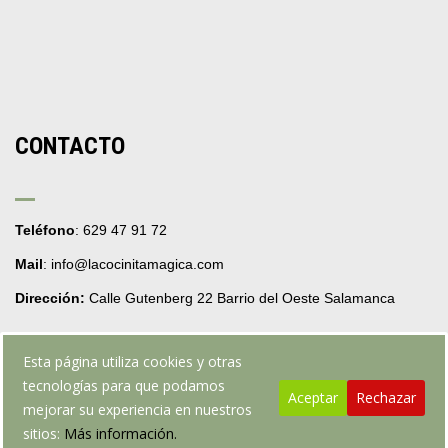
CONTACTO
Teléfono
: 629 47 91 72
Mail
: info@lacocinitamagica.com
Dirección:
Calle Gutenberg 22 Barrio del Oeste Salamanca
Esta página utiliza cookies y otras
tecnologías para que podamos
Aceptar
Rechazar
mejorar su experiencia en nuestros
Web realizada por webpruebarafafo.com
sitios:
Más información.