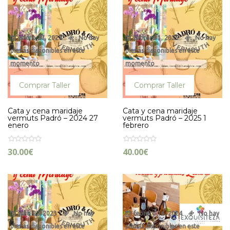
enero 27, 2024
No hay
febrero 1, 2025
No hay
plazas disponibles en este
plazas disponibles en este
momento
momento
Comprar Taller
Comprar Taller
Cata y cena maridaje
Cata y cena maridaje
vermuts Padró – 2024 27
vermuts Padró – 2025 1
enero
febrero
30.00
€
40.00
€
julio 22, 2023
No hay
febrero 16, 2024
No hay
plazas disponibles en este
plazas disponibles en este