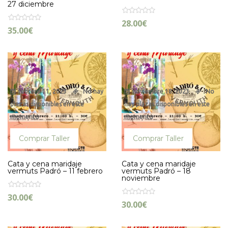
27 diciembre
28.00
€
35.00
€
febrero 11, 2023
No hay
noviembre 18, 2023
No
plazas disponibles en este
hay plazas disponibles en este
momento
momento
Comprar Taller
Comprar Taller
Cata y cena maridaje
Cata y cena maridaje
vermuts Padró – 11 febrero
vermuts Padró – 18
noviembre
30.00
€
30.00
€