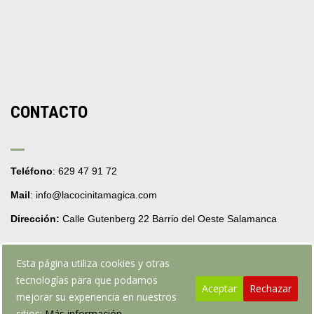
CONTACTO
Teléfono
: 629 47 91 72
Mail
: info@lacocinitamagica.com
Dirección:
Calle Gutenberg 22 Barrio del Oeste Salamanca
Esta página utiliza cookies y otras
tecnologías para que podamos
Aceptar
Rechazar
mejorar su experiencia en nuestros
Web realizada por webpruebarafafo.com
sitios:
Más información.