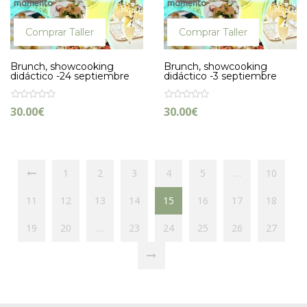
momento
momento
Comprar Taller
Comprar Taller
Brunch, showcooking
Brunch, showcooking
didáctico -24 septiembre
didáctico -3 septiembre
30.00
€
30.00
€
1
2
3
4
5
…
10
11
12
13
14
15
16
17
18
19
20
…
23
24
25
26
27