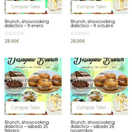
Comprar Taller
Comprar Taller
Brunch, showcooking
Brunch, showcooking
didáctico – 9 enero
didáctico – 9 octubre
28.00
€
28.00
€
febrero 25, 2023
No hay
noviembre 26, 2022
No
plazas disponibles en este
hay plazas disponibles en este
momento
momento
Comprar Taller
Comprar Taller
Brunch, showcooking
Brunch, showcooking
didáctico – sábado 25
didáctico – sábado 26
febrero
noviembre