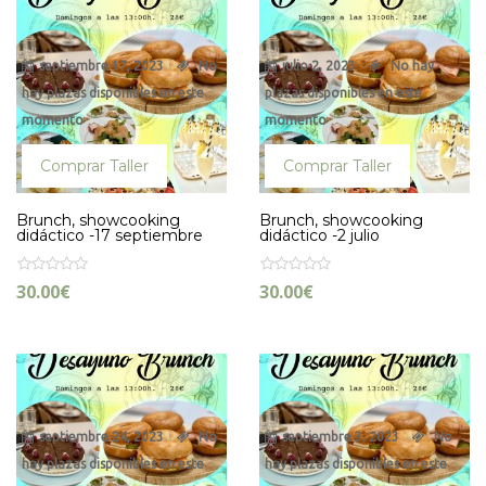
septiembre 17, 2023
No
julio 2, 2023
No hay
hay plazas disponibles en este
plazas disponibles en este
momento
momento
Comprar Taller
Comprar Taller
Brunch, showcooking
Brunch, showcooking
didáctico -17 septiembre
didáctico -2 julio
30.00
€
30.00
€
septiembre 24, 2023
No
septiembre 3, 2023
No
hay plazas disponibles en este
hay plazas disponibles en este