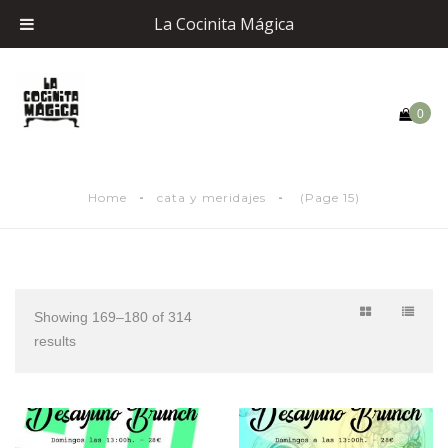
La Cocinita Mágica
0
Home
cata y meridajes
(Page 15)
Showing 169–180 of 314
results