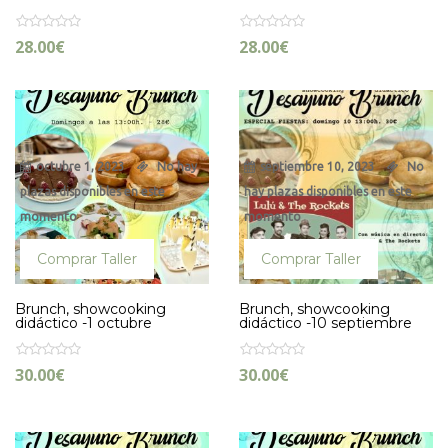
28.00
€
28.00
€
octubre 1, 2023
No hay
septiembre 10, 2023
No
plazas disponibles en este
hay plazas disponibles en este
momento
momento
Comprar Taller
Comprar Taller
Brunch, showcooking
Brunch, showcooking
didáctico -1 octubre
didáctico -10 septiembre
30.00
€
30.00
€