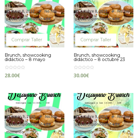
mayo 8, 2022
No hay
octubre 8, 2023
No hay
plazas disponibles en este
plazas disponibles en este
momento
momento
Comprar Taller
Comprar Taller
Brunch, showcooking
Brunch, showcooking
didáctico – 8 mayo
didáctico – 8 octubre 23
28.00
€
30.00
€
enero 9, 2022
No hay
octubre 9, 2022
No hay
plazas disponibles en este
plazas disponibles en este
momento
momento