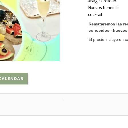
«Bagel» relleno
Huevos benedict
cocktail
Remataremos las rec
conocidos «huevos 
El precio incluye un co
CALENDAR