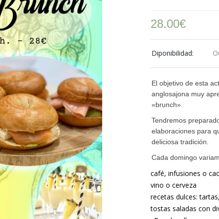
28.00
€
Diponibilidad:
O
El objetivo de esta ac
anglosajona muy apre
«brunch».
Tendremos preparado
elaboraciones para qu
deliciosa tradición.
Cada domingo variamo
café, infusiones o ca
vino o cerveza
recetas dulces: tarta
tostas saladas con d