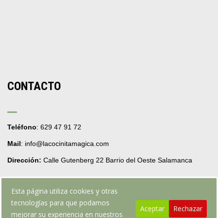
CONTACTO
Teléfono
: 629 47 91 72
Mail
: info@lacocinitamagica.com
Dirección:
Calle Gutenberg 22 Barrio del Oeste Salamanca
Esta página utiliza cookies y otras
tecnologías para que podamos
Aceptar
Rechazar
mejorar su experiencia en nuestros
Web realizada por webpruebarafafo.com