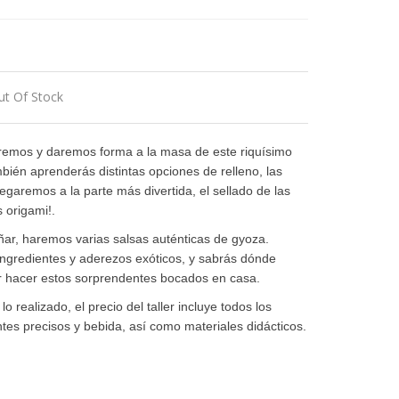
ut Of Stock
aremos y daremos forma a la masa de este riquísimo
mbién aprenderás distintas opciones de relleno, las
egaremos a la parte más divertida, el sellado de las
s origami!.
ar, haremos varias salsas auténticas de gyoza.
ingredientes y aderezos exóticos, y sabrás dónde
er hacer estos sorprendentes bocados en casa.
o realizado, el precio del taller incluye todos los
tes precisos y bebida, así como materiales didácticos.