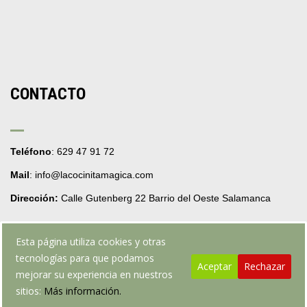
CONTACTO
Teléfono
: 629 47 91 72
Mail
: info@lacocinitamagica.com
Dirección:
Calle Gutenberg 22 Barrio del Oeste Salamanca
Esta página utiliza cookies y otras
tecnologías para que podamos
Aceptar
Rechazar
mejorar su experiencia en nuestros
Web realizada por webpruebarafafo.com
sitios:
Más información.