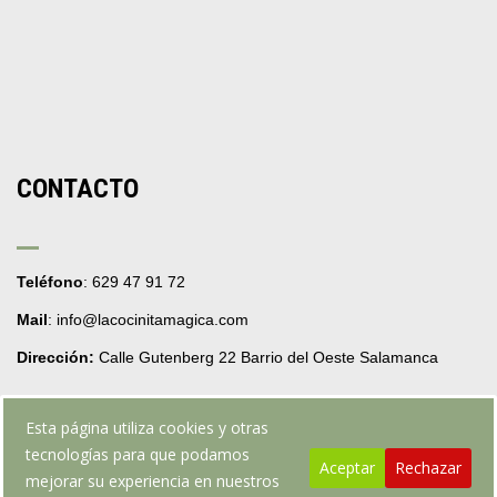
CONTACTO
Teléfono
: 629 47 91 72
Mail
: info@lacocinitamagica.com
Dirección:
Calle Gutenberg 22 Barrio del Oeste Salamanca
Esta página utiliza cookies y otras
tecnologías para que podamos
Aceptar
Rechazar
mejorar su experiencia en nuestros
Web realizada por webpruebarafafo.com