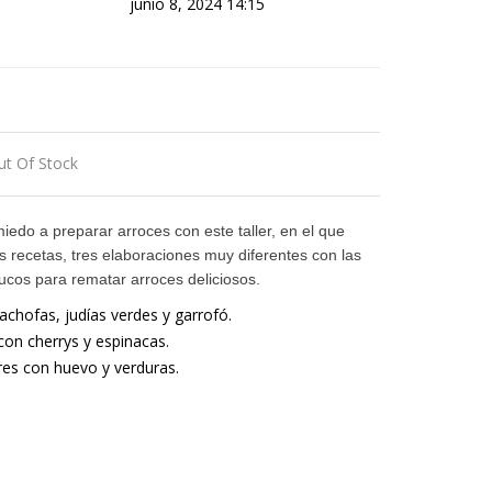
junio 8, 2024 14:15
ut Of Stock
miedo a preparar arroces con este taller, en el que
s recetas, tres elaboraciones muy diferentes con las
ucos para rematar arroces deliciosos.
achofas, judías verdes y garrofó.
 con cherrys y espinacas.
res con huevo y verduras.