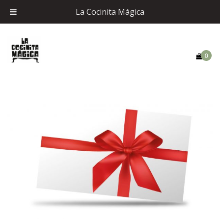
La Cocinita Mágica
0