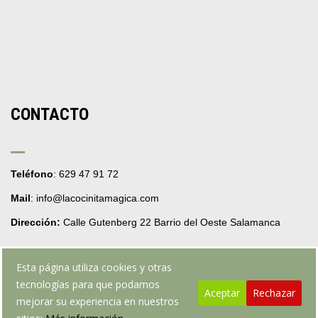
CONTACTO
Teléfono
: 629 47 91 72
Mail
: info@lacocinitamagica.com
Dirección:
Calle Gutenberg 22 Barrio del Oeste Salamanca
Esta página utiliza cookies y otras
tecnologías para que podamos
Aceptar
Rechazar
mejorar su experiencia en nuestros
Web realizada por webpruebarafafo.com